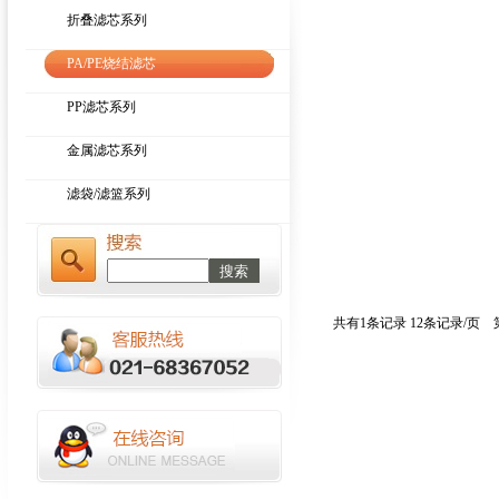
折叠滤芯系列
橡胶真空带式过滤机的基本知识
我国过滤器行业前景看好
PA/PE烧结滤芯
PP滤芯系列
金属滤芯系列
滤袋/滤篮系列
共有1条记录 12条记录/页 